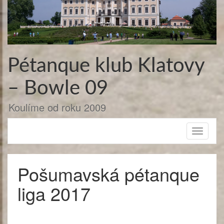
Přejít
k
obsahu
webu
Pétanque klub Klatovy
– Bowle 09
Koulíme od roku 2009
Toggle
navigati
Pošumavská pétanque
liga 2017