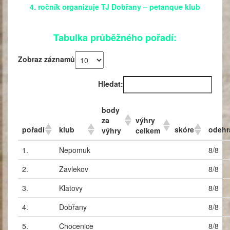
4. ročník organizuje TJ Dobřany – petanque klub
Tabulka průběžného pořadí:
Zobraz záznamů
Hledat:
body
za
výhry
pořadí
klub
skóre
odehr
výhry
celkem
1.
Nepomuk
8/8
2.
Zavlekov
8/8
3.
Klatovy
8/8
4.
Dobřany
8/8
5.
Chocenice
8/8