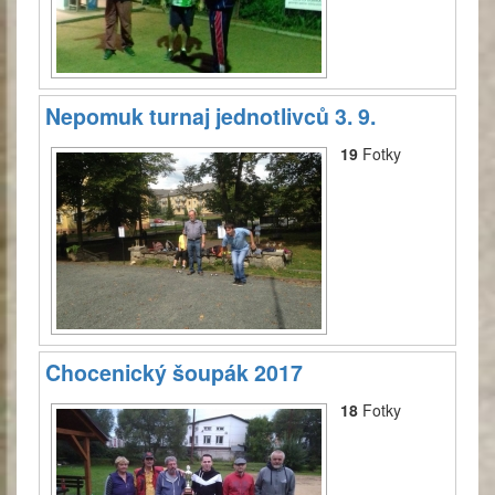
Nepomuk turnaj jednotlivců 3. 9.
19
Fotky
Chocenický šoupák 2017
18
Fotky