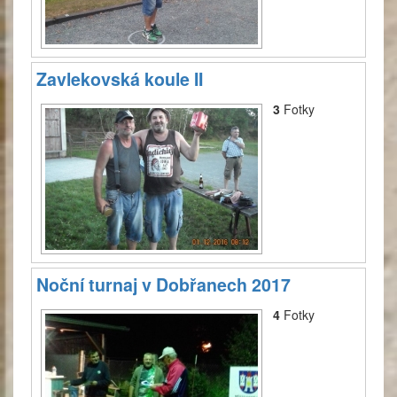
Zavlekovská koule II
3
Fotky
Noční turnaj v Dobřanech 2017
4
Fotky