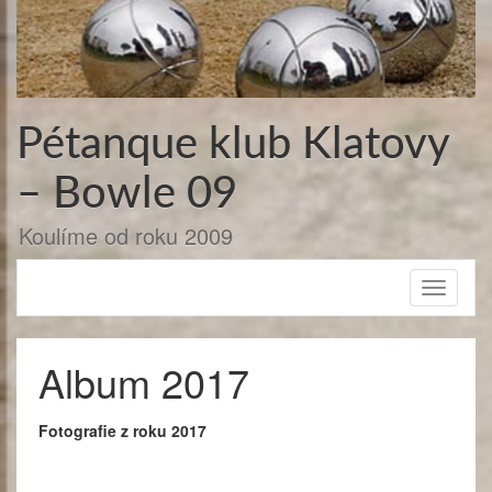
Přejít
k
obsahu
webu
Pétanque klub Klatovy
– Bowle 09
Koulíme od roku 2009
Toggle
navigati
Album 2017
Fotografie z roku 2017