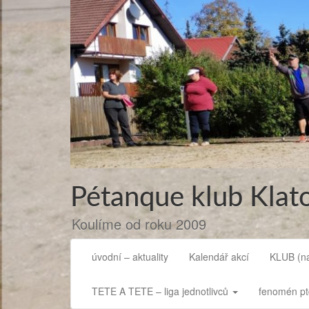
Přejít
k
obsahu
webu
Pétanque klub Klat
Koulíme od roku 2009
úvodní – aktuality
Kalendář akcí
KLUB (na
TETE A TETE – liga jednotlivců
fenomén ptq