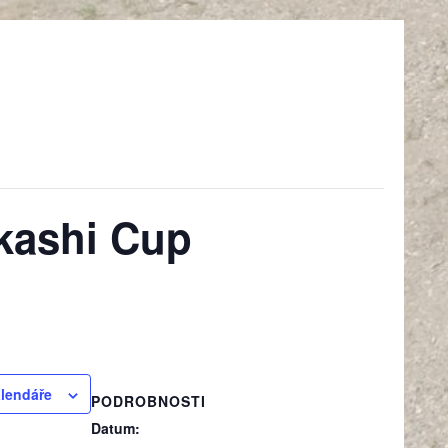
kashi Cup
alendáře
PODROBNOSTI
Datum: