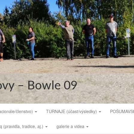
ovy – Bowle 09
cionále/členstvo)
TURNAJE (účast/výsledky)
POŠUMAVSKÁ
 (pravidla, tradice, aj.)
galerie a videa